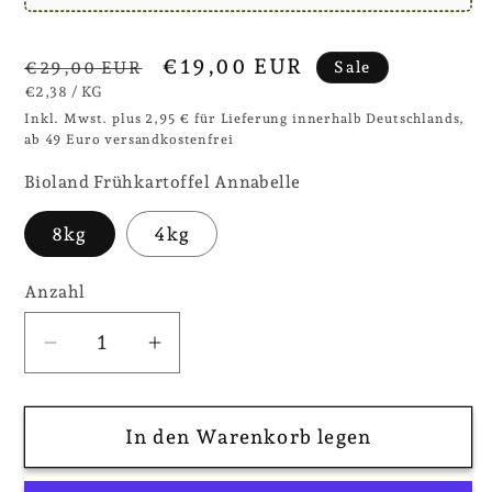
Normaler
Verkaufspreis
€19,00 EUR
€29,00 EUR
Sale
GRUNDPREIS
PRO
Preis
€2,38
/
KG
Inkl. Mwst. plus 2,95 € für Lieferung innerhalb Deutschlands,
ab 49 Euro versandkostenfrei
Bioland Frühkartoffel Annabelle
8kg
4kg
Anzahl
Verringere
Erhöhe
die
die
Menge
Menge
In den Warenkorb legen
für
für
Bioland
Bioland