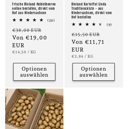
Frische Bioland Heidelbeeren
Bioland Kartoffel Linda
online bestellen, direkt vom
Traditionskiste - aus
Hof aus Niedersachsen
Niedersachsen, direkt vom
Hof bestellen
26
(26)
9
Bewertungen
(9)
Normaler
Verkaufspreis
Bewertu
€38,00 EUR
insgesamt
Normaler
Verkaufs
€15,50 EUR
insgesam
Preis
Von €19,00
Preis
Von €11,71
EUR
EUR
GRUNDPREIS
PRO
€14,50
/
KG
GRUNDPREIS
PRO
€2,84
/
KG
Optionen
Optionen
auswählen
auswählen