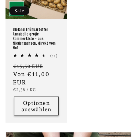
Sale
Bioland Frühkartoffel
Annabelle große
Sommerkiste - aus
Niedersachsen, direkt vom
Hof
11
(11)
Bewertungen
Normaler
Verkaufspreis
€15,50 EUR
insgesamt
Preis
Von €11,00
EUR
GRUNDPREIS
PRO
€2,38
/
KG
Optionen
auswählen