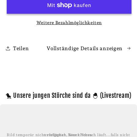
Frühkartoffel
Frühkartoffel
Annabelle
Annabelle
große
große
Weitere Bezahlmöglichkeiten
Sommerkiste
Sommerkiste
-
-
aus
aus
Teilen
Vollständige Details anzeigen
Niedersachsen,
Niedersachsen,
direkt
direkt
vom
vom
Hof
Hof
🐤 Unsere jungen Störche sind da 🐣 (Livestream)
Bild temporär nicht verfügbar. Neuer Versuch läuft...falls nicht erfolgreich, hier klicken