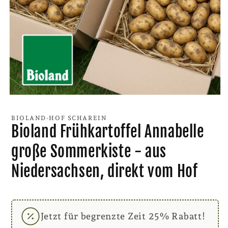
Medien
1
in
BIOLAND-HOF SCHAREIN
Modal
Bioland Frühkartoffel Annabelle
öffnen
große Sommerkiste - aus
Niedersachsen, direkt vom Hof
Jetzt für begrenzte Zeit 25% Rabatt!