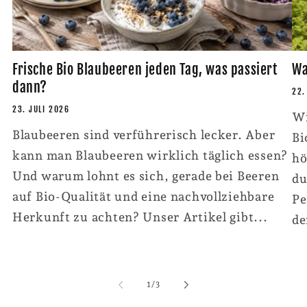
Frische Bio Blaubeeren jeden Tag, was passiert
Wa
dann?
22.
23. JULI 2026
Wi
Blaubeeren sind verführerisch lecker. Aber
Bi
kann man Blaubeeren wirklich täglich essen?
hö
Und warum lohnt es sich, gerade bei Beeren
du
auf Bio-Qualität und eine nachvollziehbare
Pe
Herkunft zu achten? Unser Artikel gibt...
de
von
1
/
3